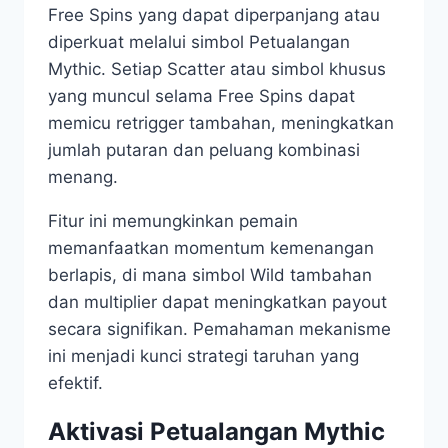
Free Spins yang dapat diperpanjang atau
diperkuat melalui simbol Petualangan
Mythic. Setiap Scatter atau simbol khusus
yang muncul selama Free Spins dapat
memicu retrigger tambahan, meningkatkan
jumlah putaran dan peluang kombinasi
menang.
Fitur ini memungkinkan pemain
memanfaatkan momentum kemenangan
berlapis, di mana simbol Wild tambahan
dan multiplier dapat meningkatkan payout
secara signifikan. Pemahaman mekanisme
ini menjadi kunci strategi taruhan yang
efektif.
Aktivasi Petualangan Mythic