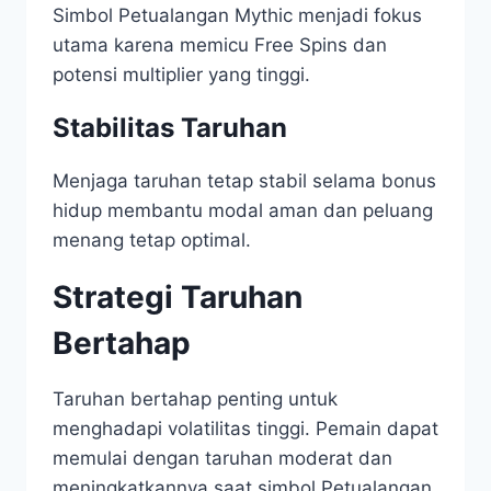
Simbol Petualangan Mythic menjadi fokus
utama karena memicu Free Spins dan
potensi multiplier yang tinggi.
Stabilitas Taruhan
Menjaga taruhan tetap stabil selama bonus
hidup membantu modal aman dan peluang
menang tetap optimal.
Strategi Taruhan
Bertahap
Taruhan bertahap penting untuk
menghadapi volatilitas tinggi. Pemain dapat
memulai dengan taruhan moderat dan
meningkatkannya saat simbol Petualangan