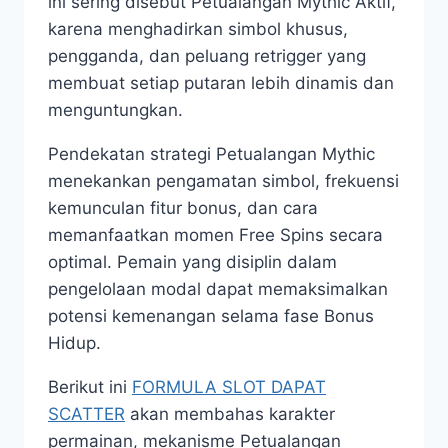
ini sering disebut Petualangan Mythic Aktif,
karena menghadirkan simbol khusus,
pengganda, dan peluang retrigger yang
membuat setiap putaran lebih dinamis dan
menguntungkan.
Pendekatan strategi Petualangan Mythic
menekankan pengamatan simbol, frekuensi
kemunculan fitur bonus, dan cara
memanfaatkan momen Free Spins secara
optimal. Pemain yang disiplin dalam
pengelolaan modal dapat memaksimalkan
potensi kemenangan selama fase Bonus
Hidup.
Berikut ini
FORMULA SLOT DAPAT
SCATTER
akan membahas karakter
permainan, mekanisme Petualangan