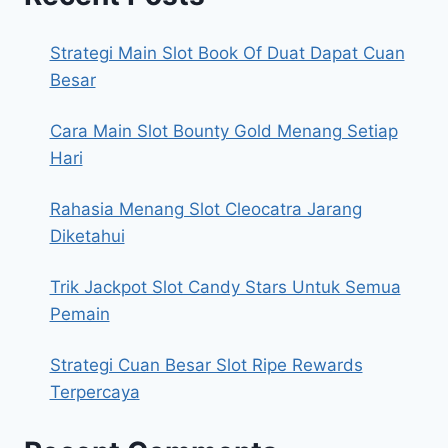
Strategi Main Slot Book Of Duat Dapat Cuan
Besar
Cara Main Slot Bounty Gold Menang Setiap
Hari
Rahasia Menang Slot Cleocatra Jarang
Diketahui
Trik Jackpot Slot Candy Stars Untuk Semua
Pemain
Strategi Cuan Besar Slot Ripe Rewards
Terpercaya