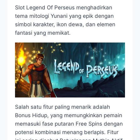
Slot Legend Of Perseus menghadirkan
tema mitologi Yunani yang epik dengan
simbol karakter, ikon dewa, dan elemen
fantasi yang memikat.
Salah satu fitur paling menarik adalah
Bonus Hidup, yang memungkinkan pemain
memasuki fase putaran Free Spins dengan
potensi kombinasi menang berlapis. Fitur