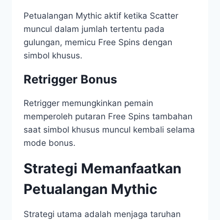
Petualangan Mythic aktif ketika Scatter
muncul dalam jumlah tertentu pada
gulungan, memicu Free Spins dengan
simbol khusus.
Retrigger Bonus
Retrigger memungkinkan pemain
memperoleh putaran Free Spins tambahan
saat simbol khusus muncul kembali selama
mode bonus.
Strategi Memanfaatkan
Petualangan Mythic
Strategi utama adalah menjaga taruhan