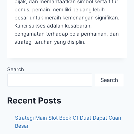
bijak, dan memanfaatkan simbol serta fitur
bonus, pemain memiliki peluang lebih
besar untuk meraih kemenangan signifikan.
Kunci sukses adalah kesabaran,
pengamatan terhadap pola permainan, dan
strategi taruhan yang disiplin.
Search
Search
Recent Posts
Strategi Main Slot Book Of Duat Dapat Cuan
Besar