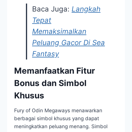
Baca Juga:
Langkah
Tepat
Memaksimalkan
Peluang Gacor Di Sea
Fantasy
Memanfaatkan Fitur
Bonus dan Simbol
Khusus
Fury of Odin Megaways menawarkan
berbagai simbol khusus yang dapat
meningkatkan peluang menang. Simbol