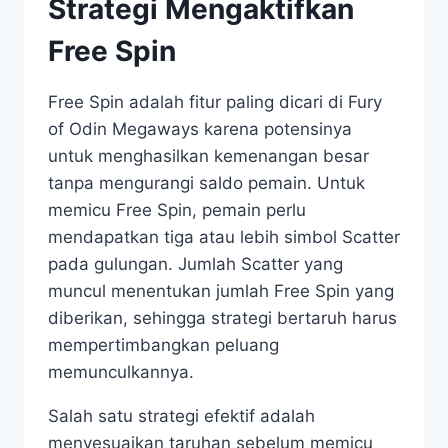
Strategi Mengaktifkan
Free Spin
Free Spin adalah fitur paling dicari di Fury
of Odin Megaways karena potensinya
untuk menghasilkan kemenangan besar
tanpa mengurangi saldo pemain. Untuk
memicu Free Spin, pemain perlu
mendapatkan tiga atau lebih simbol Scatter
pada gulungan. Jumlah Scatter yang
muncul menentukan jumlah Free Spin yang
diberikan, sehingga strategi bertaruh harus
mempertimbangkan peluang
memunculkannya.
Salah satu strategi efektif adalah
menyesuaikan taruhan sebelum memicu