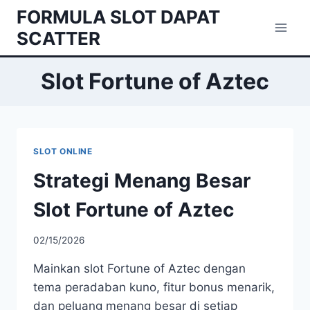
Skip
FORMULA SLOT DAPAT
to
SCATTER
content
Slot Fortune of Aztec
SLOT ONLINE
Strategi Menang Besar
Slot Fortune of Aztec
02/15/2026
Mainkan slot Fortune of Aztec dengan
tema peradaban kuno, fitur bonus menarik,
dan peluang menang besar di setiap