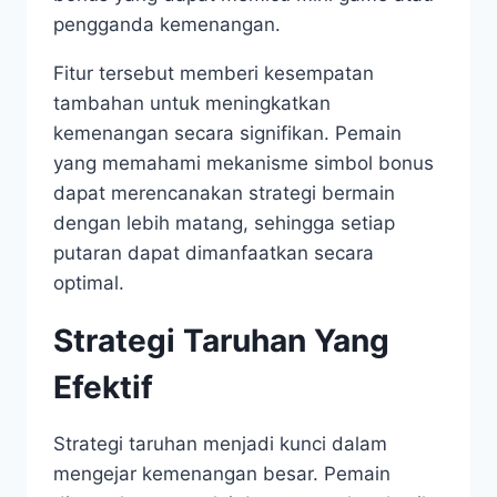
pengganda kemenangan.
Fitur tersebut memberi kesempatan
tambahan untuk meningkatkan
kemenangan secara signifikan. Pemain
yang memahami mekanisme simbol bonus
dapat merencanakan strategi bermain
dengan lebih matang, sehingga setiap
putaran dapat dimanfaatkan secara
optimal.
Strategi Taruhan Yang
Efektif
Strategi taruhan menjadi kunci dalam
mengejar kemenangan besar. Pemain