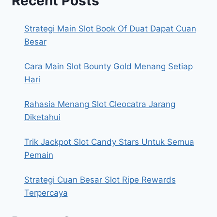
Recent Posts
Strategi Main Slot Book Of Duat Dapat Cuan
Besar
Cara Main Slot Bounty Gold Menang Setiap
Hari
Rahasia Menang Slot Cleocatra Jarang
Diketahui
Trik Jackpot Slot Candy Stars Untuk Semua
Pemain
Strategi Cuan Besar Slot Ripe Rewards
Terpercaya