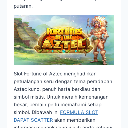
putaran.
Slot Fortune of Aztec menghadirkan
petualangan seru dengan tema peradaban
Aztec kuno, penuh harta berkilau dan
simbol mistis. Untuk meraih kemenangan
besar, pemain perlu memahami setiap
simbol. Dibawah ini
FORMULA SLOT
DAPAT SCATTER
akan memberikan
informasi menarik yang wajib anda ketahui.