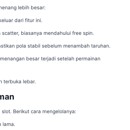
menang lebih besar:
luar dari fitur ini.
 scatter, biasanya mendahului free spin.
astikan pola stabil sebelum menambah taruhan.
emenangan besar terjadi setelah permainan
 terbuka lebar.
man
slot. Berikut cara mengelolanya:
n lama.