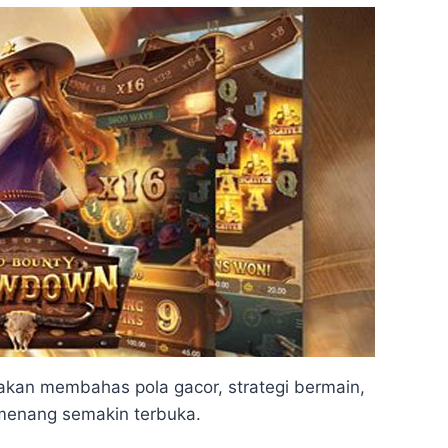
 akan membahas pola gacor, strategi bermain,
menang semakin terbuka.