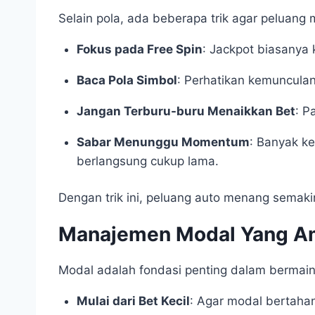
Selain pola, ada beberapa trik agar peluang 
Fokus pada Free Spin
: Jackpot biasanya ke
Baca Pola Simbol
: Perhatikan kemunculan
Jangan Terburu-buru Menaikkan Bet
: P
Sabar Menunggu Momentum
: Banyak k
berlangsung cukup lama.
Dengan trik ini, peluang auto menang semakin
Manajemen Modal Yang A
Modal adalah fondasi penting dalam bermain 
Mulai dari Bet Kecil
: Agar modal bertaha