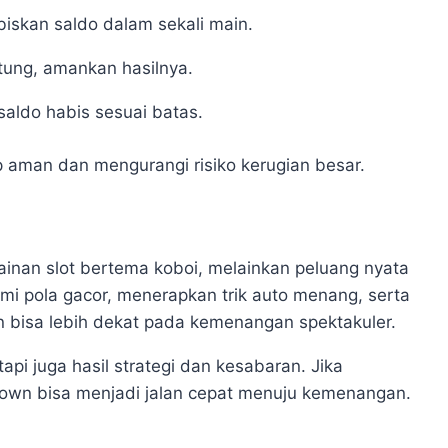
biskan saldo dalam sekali main.
ntung, amankan hasilnya.
 saldo habis sesuai batas.
man dan mengurangi risiko kerugian besar.
nan slot bertema koboi, melainkan peluang nyata
i pola gacor, menerapkan trik auto menang, serta
n bisa lebih dekat pada kemenangan spektakuler.
pi juga hasil strategi dan kesabaran. Jika
own bisa menjadi jalan cepat menuju kemenangan.