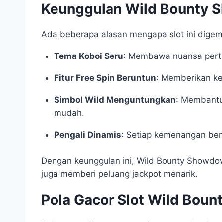
Keunggulan Wild Bounty
Ada beberapa alasan mengapa slot ini digem
Tema Koboi Seru
: Membawa nuansa perte
Fitur Free Spin Beruntun
: Memberikan ke
Simbol Wild Menguntungkan
: Membantu
mudah.
Pengali Dinamis
: Setiap kemenangan ber
Dengan keunggulan ini, Wild Bounty Showdo
juga memberi peluang jackpot menarik.
Pola Gacor Slot Wild Bou