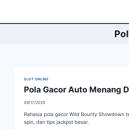
Skip
to
content
Po
SLOT ONLINE
Pola Gacor Auto Menang D
09/17/2025
Rahasia pola gacor Wild Bounty Showdown ter
spin, dan tips jackpot besar.