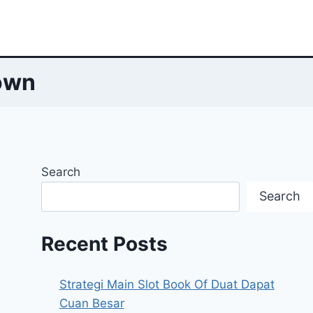
own
Search
Search
Recent Posts
Strategi Main Slot Book Of Duat Dapat
Cuan Besar