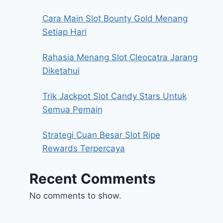
Cara Main Slot Bounty Gold Menang
Setiap Hari
Rahasia Menang Slot Cleocatra Jarang
Diketahui
Trik Jackpot Slot Candy Stars Untuk
Semua Pemain
Strategi Cuan Besar Slot Ripe
Rewards Terpercaya
Recent Comments
No comments to show.