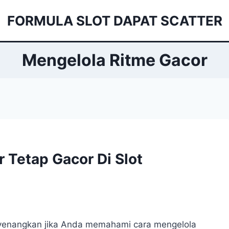
FORMULA SLOT DAPAT SCATTER
Mengelola Ritme Gacor
 Tetap Gacor Di Slot
nyenangkan jika Anda memahami cara mengelola