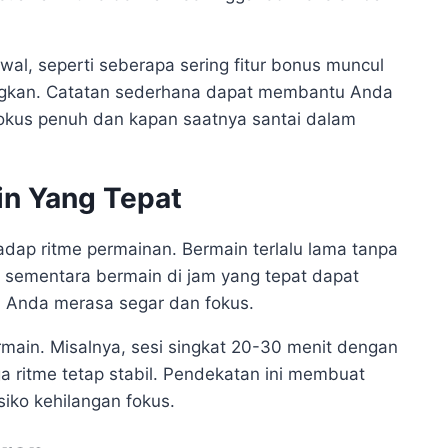
awal, seperti seberapa sering fitur bonus muncul
ungkan. Catatan sederhana dapat membantu Anda
okus penuh dan kapan saatnya santai dalam
n Yang Tepat
dap ritme permainan. Bermain terlalu lama tanpa
, sementara bermain di jam yang tepat dapat
a Anda merasa segar dan fokus.
rmain. Misalnya, sesi singkat 20-30 menit dengan
a ritme tetap stabil. Pendekatan ini membuat
siko kehilangan fokus.