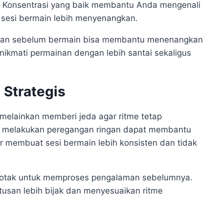
ng. Konsentrasi yang baik membantu Anda mengenali
 sesi bermain lebih menyenangkan.
ingan sebelum bermain bisa membantu menenangkan
nikmati permainan dengan lebih santai sekaligus
 Strategis
 melainkan memberi jeda agar ritme tetap
au melakukan peregangan ringan dapat membantu
tur membuat sesi bermain lebih konsisten dan tidak
agi otak untuk memproses pengalaman sebelumnya.
usan lebih bijak dan menyesuaikan ritme