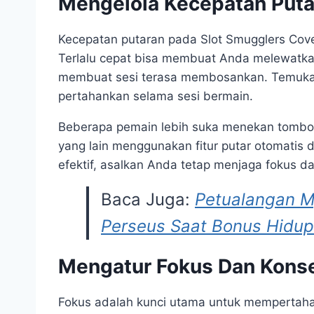
Mengelola Kecepatan Puta
Kecepatan putaran pada Slot Smugglers Cove 
Terlalu cepat bisa membuat Anda melewatkan 
membuat sesi terasa membosankan. Temukan
pertahankan selama sesi bermain.
Beberapa pemain lebih suka menekan tombol
yang lain menggunakan fitur putar otomatis 
efektif, asalkan Anda tetap menjaga fokus da
Baca Juga:
Petualangan My
Perseus Saat Bonus Hidup
Mengatur Fokus Dan Konse
Fokus adalah kunci utama untuk mempertahan