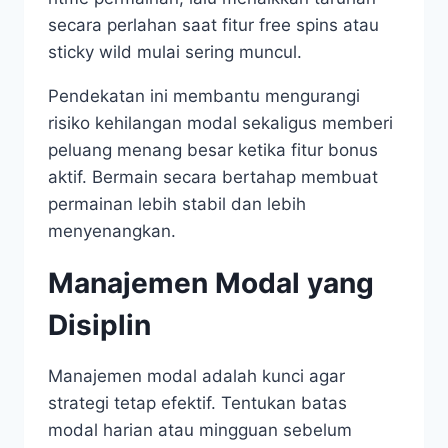
secara perlahan saat fitur free spins atau
sticky wild mulai sering muncul.
Pendekatan ini membantu mengurangi
risiko kehilangan modal sekaligus memberi
peluang menang besar ketika fitur bonus
aktif. Bermain secara bertahap membuat
permainan lebih stabil dan lebih
menyenangkan.
Manajemen Modal yang
Disiplin
Manajemen modal adalah kunci agar
strategi tetap efektif. Tentukan batas
modal harian atau mingguan sebelum