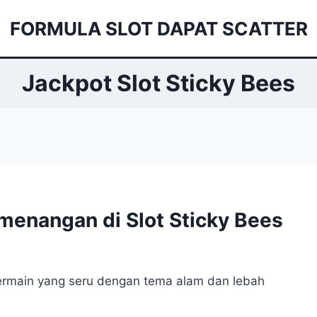
FORMULA SLOT DAPAT SCATTER
Jackpot Slot Sticky Bees
menangan di Slot Sticky Bees
ermain yang seru dengan tema alam dan lebah