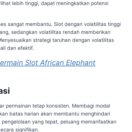
lihat lebih tinggi, dapat meningkatkan potensi
Bees sangat membantu. Slot dengan volatilitas tinggi
ng, sedangkan volatilitas rendah memberikan
Menyesuaikan strategi taruhan dengan volatilitas
i dan efektif.
Bermain Slot African Elephant
asi
ar permainan tetap konsisten. Membagi modal
pkan batas harian akan membantu menghindari
an pengelolaan yang tepat, peluang memanfaatkan
ecara signifikan.