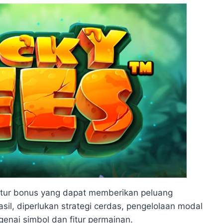
fitur bonus yang dapat memberikan peluang
l, diperlukan strategi cerdas, pengelolaan modal
ai simbol dan fitur permainan.