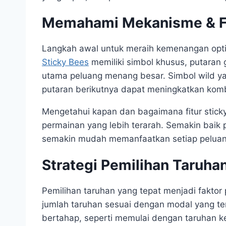
Memahami Mekanisme & Fi
Langkah awal untuk meraih kemenangan op
Sticky Bees
memiliki simbol khusus, putaran gr
utama peluang menang besar. Simbol wild 
putaran berikutnya dapat meningkatkan komb
Mengetahui kapan dan bagaimana fitur stic
permainan yang lebih terarah. Semakin bai
semakin mudah memanfaatkan setiap peluang
Strategi Pemilihan Taruha
Pemilihan taruhan yang tepat menjadi faktor
jumlah taruhan sesuai dengan modal yang ter
bertahap, seperti memulai dengan taruhan k