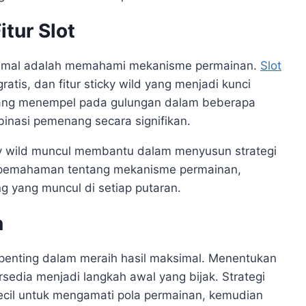
tur Slot
timal adalah memahami mekanisme permainan.
Slot
atis, dan fitur sticky wild yang menjadi kunci
yang menempel pada gulungan dalam beberapa
inasi pemenang secara signifikan.
ky wild muncul membantu dalam menyusun strategi
k pemahaman tentang mekanisme permainan,
 yang muncul di setiap putaran.
n
 penting dalam meraih hasil maksimal. Menentukan
sedia menjadi langkah awal yang bijak. Strategi
ecil untuk mengamati pola permainan, kemudian