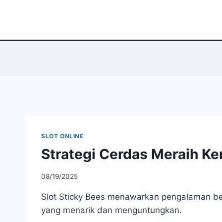
Skip
to
content
SLOT ONLINE
Strategi Cerdas Meraih Ke
08/19/2025
Slot Sticky Bees menawarkan pengalaman b
yang menarik dan menguntungkan.