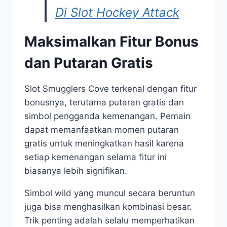
Di Slot Hockey Attack
Maksimalkan Fitur Bonus
dan Putaran Gratis
Slot Smugglers Cove terkenal dengan fitur
bonusnya, terutama putaran gratis dan
simbol pengganda kemenangan. Pemain
dapat memanfaatkan momen putaran
gratis untuk meningkatkan hasil karena
setiap kemenangan selama fitur ini
biasanya lebih signifikan.
Simbol wild yang muncul secara beruntun
juga bisa menghasilkan kombinasi besar.
Trik penting adalah selalu memperhatikan