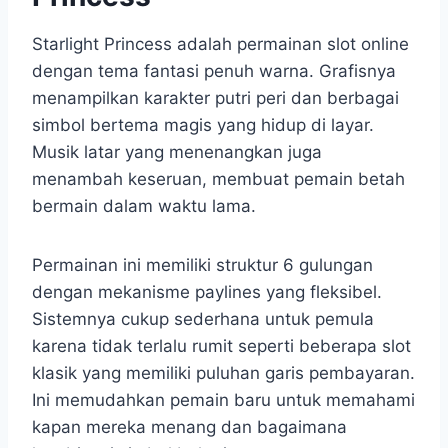
Starlight Princess adalah permainan slot online
dengan tema fantasi penuh warna. Grafisnya
menampilkan karakter putri peri dan berbagai
simbol bertema magis yang hidup di layar.
Musik latar yang menenangkan juga
menambah keseruan, membuat pemain betah
bermain dalam waktu lama.
Permainan ini memiliki struktur 6 gulungan
dengan mekanisme paylines yang fleksibel.
Sistemnya cukup sederhana untuk pemula
karena tidak terlalu rumit seperti beberapa slot
klasik yang memiliki puluhan garis pembayaran.
Ini memudahkan pemain baru untuk memahami
kapan mereka menang dan bagaimana