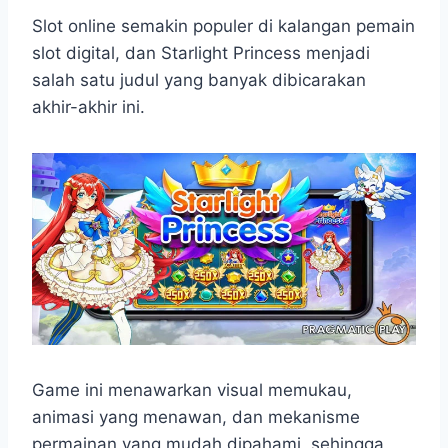
h
a
e
e
k
i
h
a
c
s
l
y
n
a
Slot online semakin populer di kalangan pemain
t
e
s
e
p
e
r
slot digital, dan Starlight Princess menjadi
s
b
e
g
e
e
salah satu judul yang banyak dibicarakan
A
o
n
r
akhir-akhir ini.
p
o
g
a
p
k
e
m
r
Game ini menawarkan visual memukau,
animasi yang menawan, dan mekanisme
permainan yang mudah dipahami, sehingga