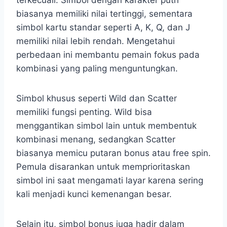
terkecuali. Simbol dengan karakter putri
biasanya memiliki nilai tertinggi, sementara
simbol kartu standar seperti A, K, Q, dan J
memiliki nilai lebih rendah. Mengetahui
perbedaan ini membantu pemain fokus pada
kombinasi yang paling menguntungkan.
Simbol khusus seperti Wild dan Scatter
memiliki fungsi penting. Wild bisa
menggantikan simbol lain untuk membentuk
kombinasi menang, sedangkan Scatter
biasanya memicu putaran bonus atau free spin.
Pemula disarankan untuk memprioritaskan
simbol ini saat mengamati layar karena sering
kali menjadi kunci kemenangan besar.
Selain itu, simbol bonus juga hadir dalam