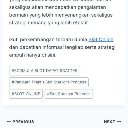
sekaligus akan mendapatkan pengalaman
bermain yang lebih menyenangkan sekaligus
strategi menang yang lebih efektif.
Ikuti perkembangan terbaru dunia
Slot Online
dan dapatkan informasi lengkap serta strategi
ampuh hanya di sini.
Post
#
FORMULA SLOT DAPAT SCATTER
Tags:
#
Panduan Praktis Slot Starlight Princess
#
SLOT ONLINE
#
Slot Starlight Princess
Post
PREVIOUS
NEXT