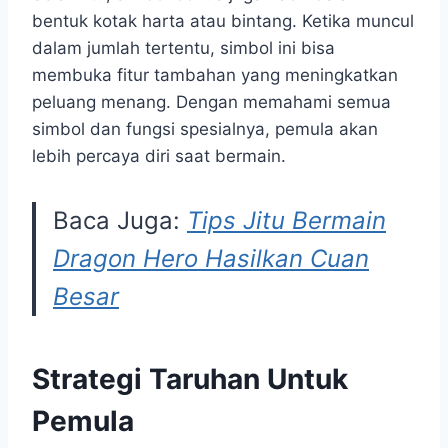
bentuk kotak harta atau bintang. Ketika muncul
dalam jumlah tertentu, simbol ini bisa
membuka fitur tambahan yang meningkatkan
peluang menang. Dengan memahami semua
simbol dan fungsi spesialnya, pemula akan
lebih percaya diri saat bermain.
Baca Juga:
Tips Jitu Bermain
Dragon Hero Hasilkan Cuan
Besar
Strategi Taruhan Untuk
Pemula